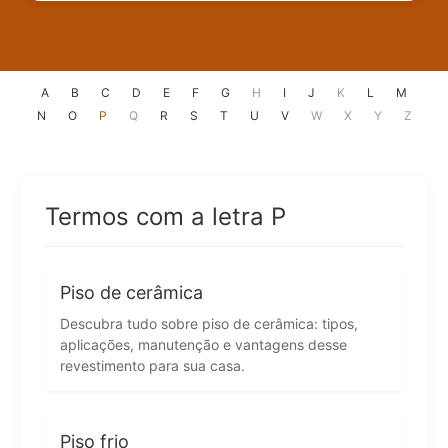
A
B
C
D
E
F
G
H
I
J
K
L
M
N
O
P
Q
R
S
T
U
V
W
X
Y
Z
Termos com a letra P
Piso de cerâmica
Descubra tudo sobre piso de cerâmica: tipos,
aplicações, manutenção e vantagens desse
revestimento para sua casa.
Piso frio