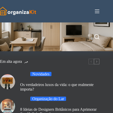
Pular
para
o
conteúdo
Em alta agora
Novidades
Os verdadeiros luxos da vida: o que realmente
importa?
Organização do Lar
8 Ideias de Designers Britânicos para Aprimorar