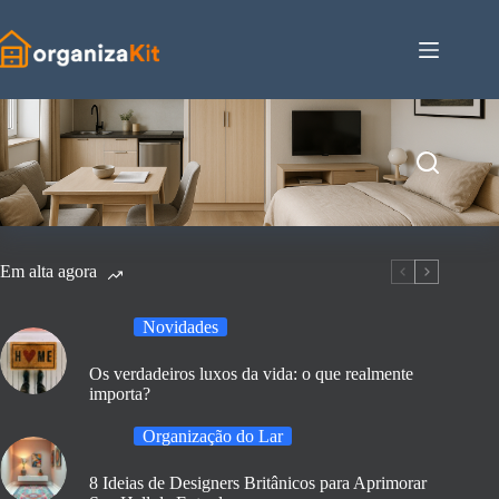
Pular
para
o
conteúdo
Em alta agora
Novidades
Os verdadeiros luxos da vida: o que realmente
importa?
Organização do Lar
8 Ideias de Designers Britânicos para Aprimorar