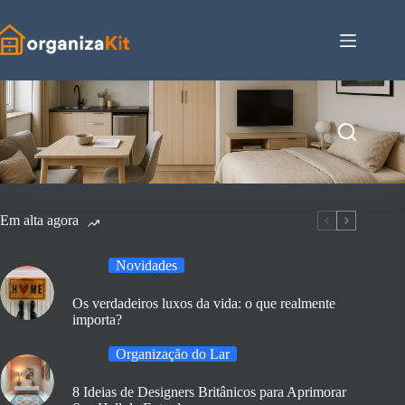
Pular
para
o
conteúdo
Em alta agora
Novidades
Os verdadeiros luxos da vida: o que realmente
importa?
Organização do Lar
8 Ideias de Designers Britânicos para Aprimorar