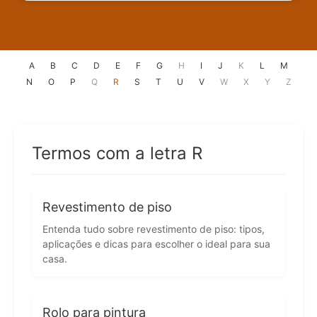
A
B
C
D
E
F
G
H
I
J
K
L
M
N
O
P
Q
R
S
T
U
V
W
X
Y
Z
Termos com a letra R
Revestimento de piso
Entenda tudo sobre revestimento de piso: tipos,
aplicações e dicas para escolher o ideal para sua
casa.
Rolo para pintura