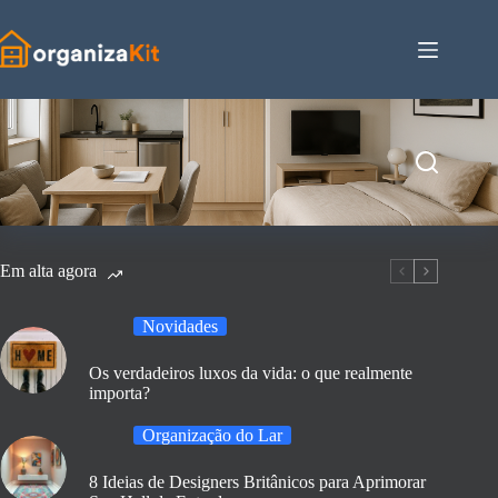
Pular
para
o
conteúdo
Em alta agora
Novidades
Os verdadeiros luxos da vida: o que realmente
importa?
Organização do Lar
8 Ideias de Designers Britânicos para Aprimorar