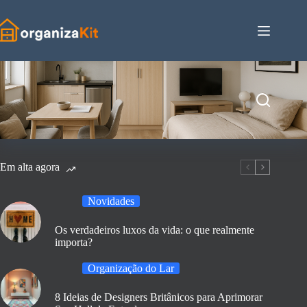
Pular
para
o
conteúdo
Em alta agora
Novidades
Os verdadeiros luxos da vida: o que realmente
importa?
Organização do Lar
8 Ideias de Designers Britânicos para Aprimorar