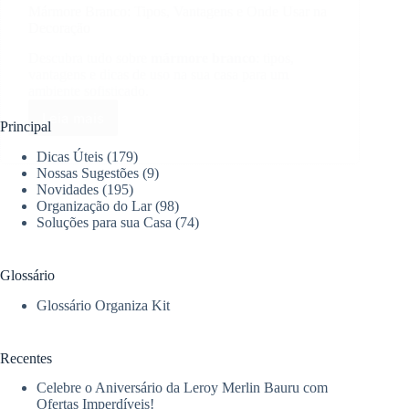
Mármore Branco: Tipos, Vantagens e Onde Usar na
Decoração
Descubra tudo sobre
mármore branco
: tipos,
vantagens e dicas de uso na sua casa para um
ambiente sofisticado.
Leia mais
Mármore
Principal
Branco:
Dicas Úteis
(179)
Tipos,
Nossas Sugestões
(9)
Vantagens
Novidades
(195)
e
Organização do Lar
(98)
Onde
Soluções para sua Casa
(74)
Usar
na
Decoração
Glossário
Glossário Organiza Kit
Recentes
Celebre o Aniversário da Leroy Merlin Bauru com
Ofertas Imperdíveis!