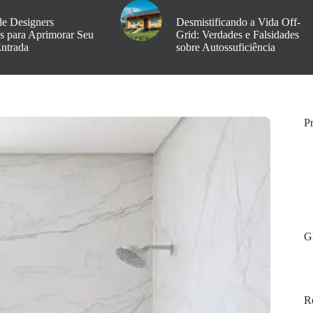
de Designers
Desmistificando a Vida Off-
os para Aprimorar Seu
Grid: Verdades e Falsidades
Entrada
sobre Autossuficiência
Pr
G
R