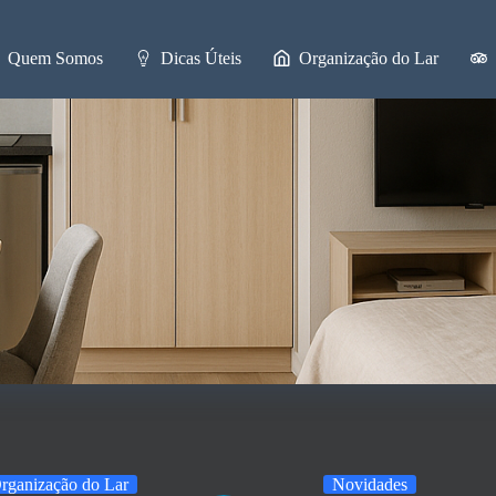
Quem Somos
Dicas Úteis
Organização do Lar
rganização do Lar
Novidades