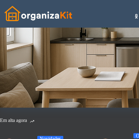
Pular
para
o
conteúdo
Em alta agora
O
Novidades