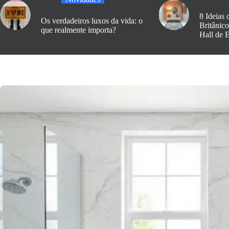
8 Ideias 
Os verdadeiros luxos da vida: o
Britânic
que realmente importa?
Hall de 