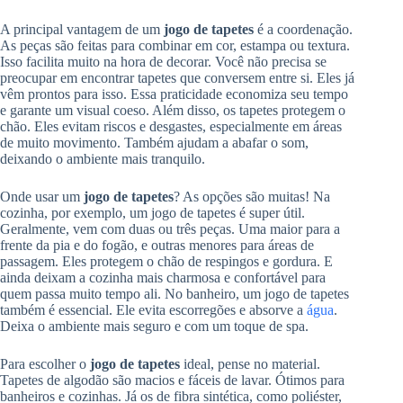
A principal vantagem de um
jogo de tapetes
é a coordenação.
As peças são feitas para combinar em cor, estampa ou textura.
Isso facilita muito na hora de decorar. Você não precisa se
preocupar em encontrar tapetes que conversem entre si. Eles já
vêm prontos para isso. Essa praticidade economiza seu tempo
e garante um visual coeso. Além disso, os tapetes protegem o
chão. Eles evitam riscos e desgastes, especialmente em áreas
de muito movimento. Também ajudam a abafar o som,
deixando o ambiente mais tranquilo.
Onde usar um
jogo de tapetes
? As opções são muitas! Na
cozinha, por exemplo, um jogo de tapetes é super útil.
Geralmente, vem com duas ou três peças. Uma maior para a
frente da pia e do fogão, e outras menores para áreas de
passagem. Eles protegem o chão de respingos e gordura. E
ainda deixam a cozinha mais charmosa e confortável para
quem passa muito tempo ali. No banheiro, um jogo de tapetes
também é essencial. Ele evita escorregões e absorve a
água
.
Deixa o ambiente mais seguro e com um toque de spa.
Para escolher o
jogo de tapetes
ideal, pense no material.
Tapetes de algodão são macios e fáceis de lavar. Ótimos para
banheiros e cozinhas. Já os de fibra sintética, como poliéster,