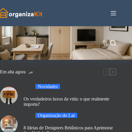
Pular
para
o
conteúdo
Em alta agora
Novidades
Os verdadeiros luxos da vida: o que realmente
importa?
Organização do Lar
8 Ideias de Designers Britânicos para Aprimorar