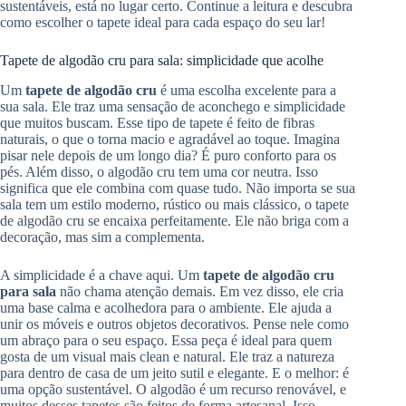
sustentáveis, está no lugar certo. Continue a leitura e descubra
como escolher o tapete ideal para cada espaço do seu lar!
Tapete de algodão cru para sala: simplicidade que acolhe
Um
tapete de algodão cru
é uma escolha excelente para a
sua sala. Ele traz uma sensação de aconchego e simplicidade
que muitos buscam. Esse tipo de tapete é feito de fibras
naturais, o que o torna macio e agradável ao toque. Imagina
pisar nele depois de um longo dia? É puro conforto para os
pés. Além disso, o algodão cru tem uma cor neutra. Isso
significa que ele combina com quase tudo. Não importa se sua
sala tem um estilo moderno, rústico ou mais clássico, o tapete
de algodão cru se encaixa perfeitamente. Ele não briga com a
decoração, mas sim a complementa.
A simplicidade é a chave aqui. Um
tapete de algodão cru
para sala
não chama atenção demais. Em vez disso, ele cria
uma base calma e acolhedora para o ambiente. Ele ajuda a
unir os móveis e outros objetos decorativos. Pense nele como
um abraço para o seu espaço. Essa peça é ideal para quem
gosta de um visual mais clean e natural. Ele traz a natureza
para dentro de casa de um jeito sutil e elegante. E o melhor: é
uma opção sustentável. O algodão é um recurso renovável, e
muitos desses tapetes são feitos de forma artesanal. Isso