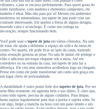
Se sua casa tem um ar mais boho, com plantas e cores
vibrantes, a juta se encaixa perfeitamente. Para quem gosta do
estilo farmhouse, com madeira e elementos campestres, ele
também é ideal. Mas não para por aí! Mesmo em ambientes
modernos ou minimalistas, um tapete de juta pode criar um
contraste interessante. Ele quebra a frieza de alguns designs,
trazendo calor e aconchego. É como um curinga na
decoração, sempre funcionando bem.
Você pode usar o
tapete de juta
em vários cômodos. Na sala
de estar, ele ajuda a delimitar o espaço do sofá e da mesa de
centro. No quarto, ele pode ficar ao lado da cama, trazendo
uma sensação gostosa ao pisar. Na sala de jantar, ele protege o
chão e adiciona um toque elegante sob a mesa. Até em
corredores ou na entrada da casa, um tapete de juta faz a
diferença. Ele cria uma atmosfera acolhedora logo na chegada.
Pense em como ele pode transformar um canto sem graça em
um lugar cheio de personalidade.
A durabilidade é outro ponto forte dos
tapetes de juta
. Por ser
uma fibra resistente, ele aguenta bem o uso diário. É claro que,
como todo tapete, precisa de alguns cuidados. Para limpar,
basta aspirar regularmente para tirar a poeira e sujeira solta. Se
cair algo, limpe a mancha na hora com um pano úmido e um
pouco de sabão neutro. Evite molhar demais, pois a juta pode