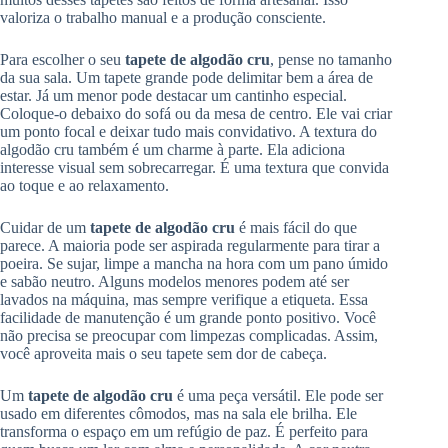
valoriza o trabalho manual e a produção consciente.
Para escolher o seu
tapete de algodão cru
, pense no tamanho
da sua sala. Um tapete grande pode delimitar bem a área de
estar. Já um menor pode destacar um cantinho especial.
Coloque-o debaixo do sofá ou da mesa de centro. Ele vai criar
um ponto focal e deixar tudo mais convidativo. A textura do
algodão cru também é um charme à parte. Ela adiciona
interesse visual sem sobrecarregar. É uma textura que convida
ao toque e ao relaxamento.
Cuidar de um
tapete de algodão cru
é mais fácil do que
parece. A maioria pode ser aspirada regularmente para tirar a
poeira. Se sujar, limpe a mancha na hora com um pano úmido
e sabão neutro. Alguns modelos menores podem até ser
lavados na máquina, mas sempre verifique a etiqueta. Essa
facilidade de manutenção é um grande ponto positivo. Você
não precisa se preocupar com limpezas complicadas. Assim,
você aproveita mais o seu tapete sem dor de cabeça.
Um
tapete de algodão cru
é uma peça versátil. Ele pode ser
usado em diferentes cômodos, mas na sala ele brilha. Ele
transforma o espaço em um refúgio de paz. É perfeito para