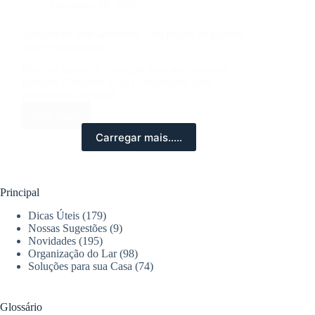
novembro 20, 2025
Transforme seus ambientes com papéis de parede:
dicas e inspirações
Papel de parede é a solução ideal para renovar
espaços. Descubra dicas e inspirações para
transformar sua casa!
Leia mais
Transforme
seus
Carregar mais.....
ambientes
com
papéis
de
Principal
parede:
dicas
Dicas Úteis
(179)
e
Nossas Sugestões
(9)
inspirações
Novidades
(195)
Organização do Lar
(98)
Soluções para sua Casa
(74)
Glossário