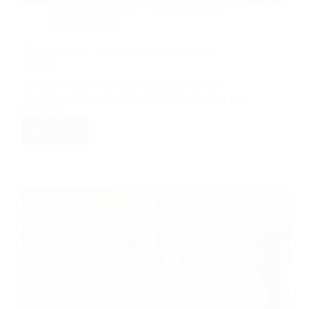
Organização do Lar
Marcio Antunes
janeiro 28, 2026
Transforme sua casa com rosa pink: 8 ideias
criativas
Descubra como o rosa pink pode renovar seus
ambientes com 8 ideias práticas e criativas para sua
decoração.
Leia mais
Transforme
sua
casa
com
rosa
pink:
8
ideias
criativas