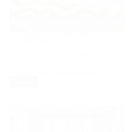
Organização do Lar
Marcio Antunes
março 5, 2026
Como usar o tapete chevron na decoração da sua
casa
Descubra como o tapete chevron pode transformar a
decoração da sua casa e trazer estilo e elegância.
Leia mais
Como
usar
o
tapete
chevron
na
decoração
da
sua