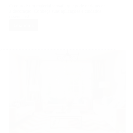
O couro é um material versátil que pode enriquecer
a decoração. Conheça suas aplicações e cuidados
essenciais!
Leia mais
Descubra
como
o
couro
pode
transformar
a
decoração
de
interiores