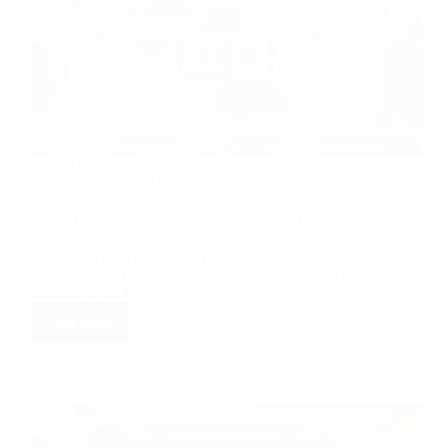
Organização do Lar
Marcio Antunes
março 31, 2026
Como Usar a Cor Cinza na Decoração de Interiores
Descubra como a
cor cinza
pode transformar seus
ambientes com elegância e sofisticação. Aprenda a
combiná-la de forma eficaz!
Leia mais
Como
Usar
a
Cor
Cinza
na
Decoração