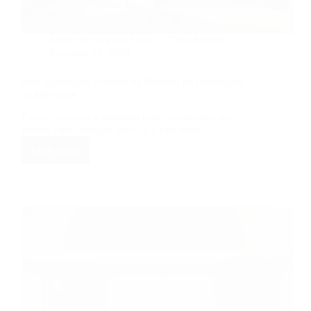
Soluções para sua Casa
Carla Mendes
fevereiro 12, 2026
Sete Aplicações Práticas da Madeira na Decoração
de Interiores
Descubra como a
madeira
pode transformar seu
espaço com soluções práticas e funcionais.
Leia mais
Sete
Aplicações
Práticas
da
Madeira
na
Decoração
de
Interiores