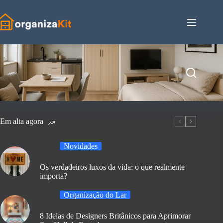
Pular
para
o
conteúdo
Em alta agora
Novidades
Os verdadeiros luxos da vida: o que realmente
importa?
Organização do Lar
8 Ideias de Designers Britânicos para Aprimorar