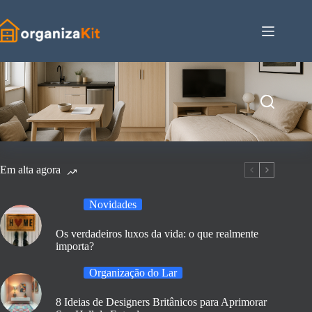
Pular
para
o
conteúdo
Em alta agora
Novidades
Os verdadeiros luxos da vida: o que realmente
importa?
Organização do Lar
8 Ideias de Designers Britânicos para Aprimorar