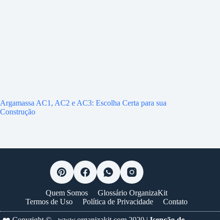
Argamassa AC1, AC2 e AC3: Escolha Certa para sua
Construção
Quem Somos
Glossário OrganizaKit
Termos de Uso
Política de Privacidade
Contato
❤️ Copyright © -
www.organizakit.com
2020 |
Isenção de