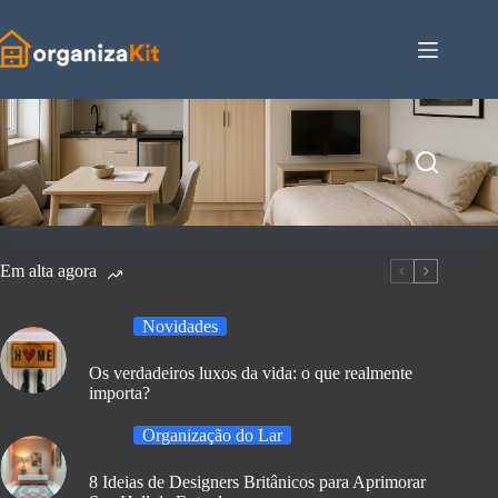
Pular
para
o
conteúdo
Em alta agora
Novidades
Os verdadeiros luxos da vida: o que realmente
importa?
Organização do Lar
8 Ideias de Designers Britânicos para Aprimorar