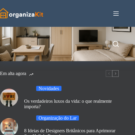
Pular
para
o
conteúdo
Em alta agora
Novidades
Os verdadeiros luxos da vida: o que realmente
importa?
Organização do Lar
8 Ideias de Designers Britânicos para Aprimorar