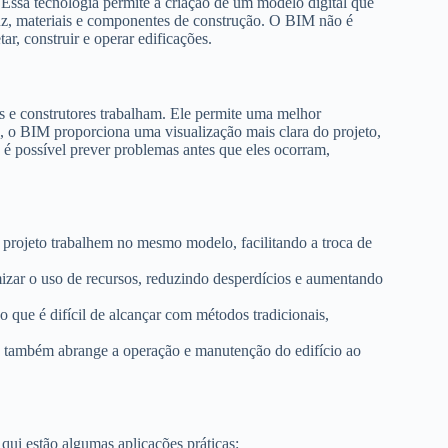
 Essa tecnologia permite a criação de um modelo digital que
luz, materiais e componentes de construção. O BIM não é
, construir e operar edificações.
 e construtores trabalham. Ele permite uma melhor
o, o BIM proporciona uma visualização mais clara do projeto,
, é possível prever problemas antes que eles ocorram,
projeto trabalhem no mesmo modelo, facilitando a troca de
mizar o uso de recursos, reduzindo desperdícios e aumentando
o que é difícil de alcançar com métodos tradicionais,
 também abrange a operação e manutenção do edifício ao
qui estão algumas aplicações práticas: