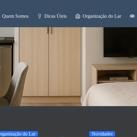
Quem Somos
Dicas Úteis
Organização do Lar
rganização do Lar
Novidades