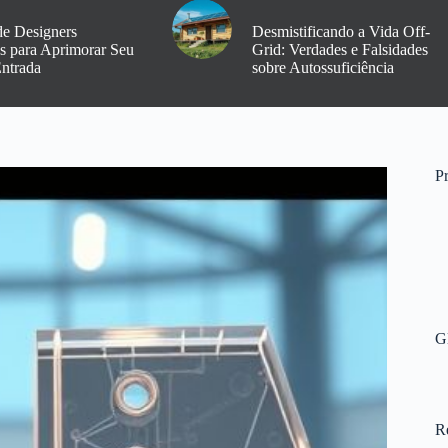
de Designers
Desmistificando a Vida Off-
os para Aprimorar Seu
Grid: Verdades e Falsidades
Entrada
sobre Autossuficiência
Pr
G
R