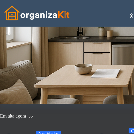
Pular
para
o
conteúdo
Em alta agora
O
Novidades