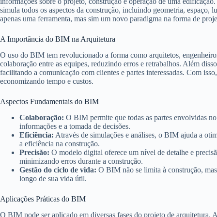
informações sobre o projeto, construção e operação de uma edificação.
simula todos os aspectos da construção, incluindo geometria, espaço, 
apenas uma ferramenta, mas sim um novo paradigma na forma de projetar
A Importância do BIM na Arquitetura
O uso do BIM tem revolucionado a forma como arquitetos, engenheiros
colaboração entre as equipes, reduzindo erros e retrabalhos. Além diss
facilitando a comunicação com clientes e partes interessadas. Com isso
economizando tempo e custos.
Aspectos Fundamentais do BIM
Colaboração:
O BIM permite que todas as partes envolvidas no 
informações e a tomada de decisões.
Eficiência:
Através de simulações e análises, o BIM ajuda a oti
a eficiência na construção.
Precisão:
O modelo digital oferece um nível de detalhe e precisã
minimizando erros durante a construção.
Gestão do ciclo de vida:
O BIM não se limita à construção, mas
longo de sua vida útil.
Aplicações Práticas do BIM
O BIM pode ser aplicado em diversas fases do projeto de arquitetura. A