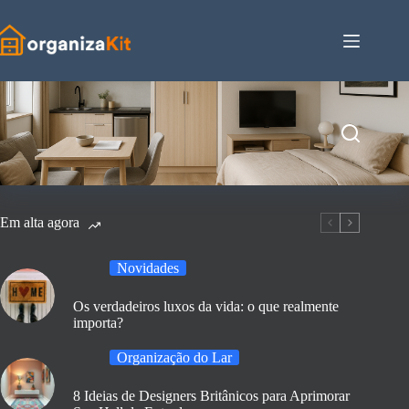
Pular
para
o
conteúdo
Em alta agora
Novidades
Os verdadeiros luxos da vida: o que realmente
importa?
Organização do Lar
8 Ideias de Designers Britânicos para Aprimorar