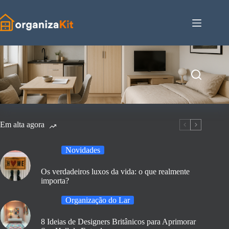
Pular
para
o
conteúdo
Em alta agora
Novidades
Os verdadeiros luxos da vida: o que realmente
importa?
Organização do Lar
8 Ideias de Designers Britânicos para Aprimorar