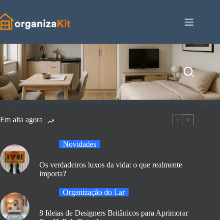
Pular
para
o
conteúdo
Em alta agora
Novidades
Os verdadeiros luxos da vida: o que realmente
importa?
Organização do Lar
8 Ideias de Designers Britânicos para Aprimorar