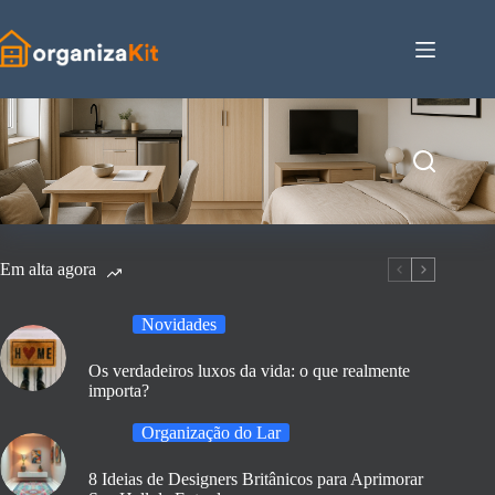
Pular
para
o
conteúdo
Em alta agora
Novidades
Os verdadeiros luxos da vida: o que realmente
importa?
Organização do Lar
8 Ideias de Designers Britânicos para Aprimorar