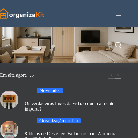
Pular
para
o
conteúdo
Em alta agora
Novidades
Os verdadeiros luxos da vida: o que realmente
importa?
Organização do Lar
8 Ideias de Designers Britânicos para Aprimorar