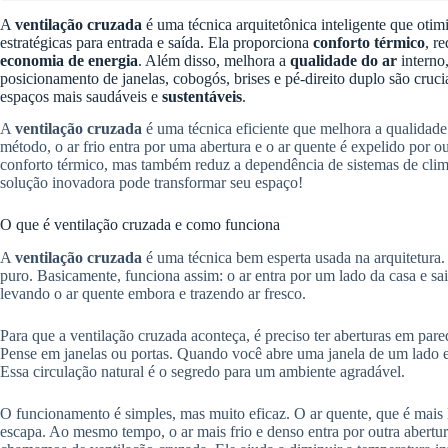
A
ventilação cruzada
é uma técnica arquitetônica inteligente que otimi
estratégicas para entrada e saída. Ela proporciona
conforto térmico
, r
economia de energia
. Além disso, melhora a
qualidade do ar
interno
posicionamento de janelas, cobogós, brises e pé-direito duplo são cruci
espaços mais saudáveis e
sustentáveis
.
A
ventilação cruzada
é uma técnica eficiente que melhora a qualidade
método, o ar frio entra por uma abertura e o ar quente é expelido por o
conforto térmico, mas também reduz a dependência de sistemas de clima
solução inovadora pode transformar seu espaço!
O que é ventilação cruzada e como funciona
A
ventilação cruzada
é uma técnica bem esperta usada na arquitetura. 
puro. Basicamente, funciona assim: o ar entra por um lado da casa e sa
levando o ar quente embora e trazendo ar fresco.
Para que a ventilação cruzada aconteça, é preciso ter aberturas em pa
Pense em janelas ou portas. Quando você abre uma janela de um lado e 
Essa circulação natural é o segredo para um ambiente agradável.
O funcionamento é simples, mas muito eficaz. O ar quente, que é mais l
escapa. Ao mesmo tempo, o ar mais frio e denso entra por outra abertura