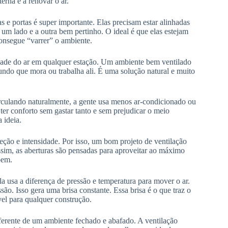
erna e a renovar o ar.
 e portas é super importante. Elas precisam estar alinhadas
um lado e a outra bem pertinho. O ideal é que elas estejam
onsegue “varrer” o ambiente.
idade do ar em qualquer estação. Um ambiente bem ventilado
do que mora ou trabalha ali. É uma solução natural e muito
rculando naturalmente, a gente usa menos ar-condicionado ou
ter conforto sem gastar tanto e sem prejudicar o meio
 ideia.
eção e intensidade. Por isso, um bom projeto de ventilação
sim, as aberturas são pensadas para aproveitar ao máximo
bem.
a usa a diferença de pressão e temperatura para mover o ar.
são. Isso gera uma brisa constante. Essa brisa é o que traz o
vel para qualquer construção.
ferente de um ambiente fechado e abafado. A ventilação