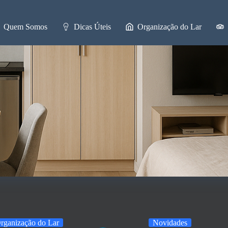
Quem Somos
Dicas Úteis
Organização do Lar
rganização do Lar
Novidades