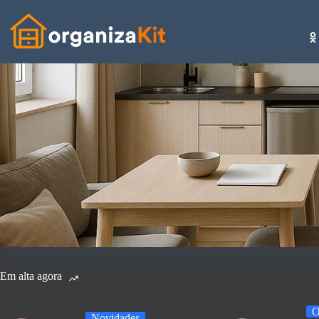
Pular
para
o
conteúdo
Em alta agora
O
Novidades