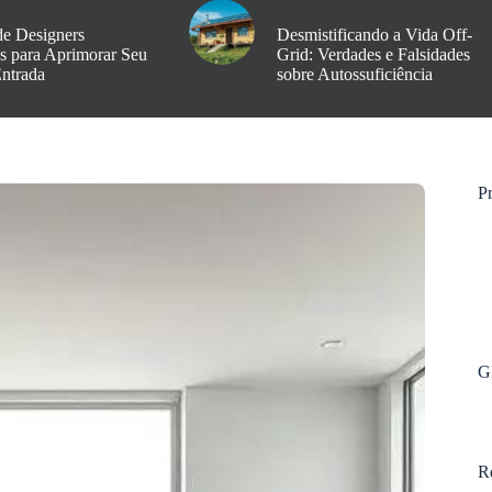
de Designers
Desmistificando a Vida Off-
os para Aprimorar Seu
Grid: Verdades e Falsidades
Entrada
sobre Autossuficiência
Pr
G
R