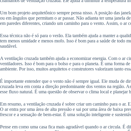
chamamos de ventilação cruzada. Ele ajuda a diminuir a temperatura int
Um bom projeto arquitetônico sempre pensa nisso. A posição das janelas
ou em ângulos que permitam o ar passar. Não adianta ter uma janela de 
em paredes diferentes, criando um caminho para o vento. Assim, o ar c
Essa técnica não é só para o verão. Ela também ajuda a manter a qual
tem menos umidade e menos mofo. Isso é bom para a saúde de todo mun
saudável.
A ventilação cruzada também ajuda a economizar energia. Com o ar ci
ventiladores. Isso é bom para o bolso e para o planeta. É uma forma de 
ambiente. Por isso, muitos arquitetos e construtores valorizam tanto essa
É importante entender que o vento não é sempre igual. Ele muda de dir
cruzada leva em conta a direção predominante dos ventos na região. As
esse fluxo natural. É uma questão de observar o clima local e planejar 
Em resumo, a ventilação cruzada é sobre criar um caminho para o ar. El
O ar entra por uma área de alta pressão e sai por uma área de baixa pres
frescor e a sensação de bem-estar. É uma solução inteligente e sustentá
Pense em como uma casa fica mais agradável quando o ar circula. É di