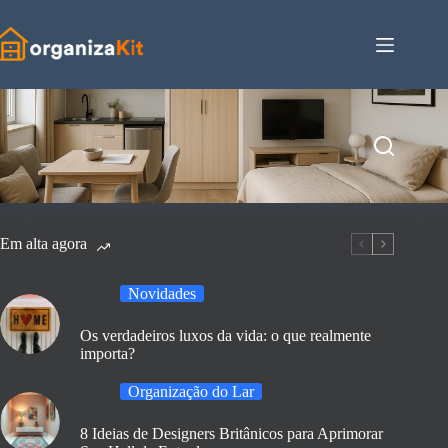
Pular
para
o
conteúdo
Em alta agora
Novidades
Os verdadeiros luxos da vida: o que realmente
importa?
Organização do Lar
8 Ideias de Designers Britânicos para Aprimorar