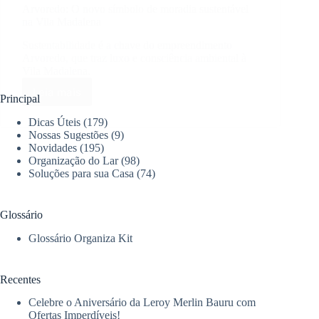
Arvoredo: O novo símbolo de moradia sustentável
na Vila Madalena
Sustentabilidade é a chave do empreendimento
Arvoredo, que traz luxo e consciência ambiental à
Vila Madalena.
Leia mais
Arvoredo:
Principal
O
Dicas Úteis
(179)
novo
Nossas Sugestões
(9)
símbolo
Novidades
(195)
de
Organização do Lar
(98)
moradia
Soluções para sua Casa
(74)
sustentável
na
Vila
Glossário
Madalena
Glossário Organiza Kit
Recentes
Celebre o Aniversário da Leroy Merlin Bauru com
Ofertas Imperdíveis!