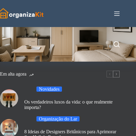
Pular
para
o
conteúdo
Em alta agora
Novidades
Os verdadeiros luxos da vida: o que realmente
importa?
Organização do Lar
8 Ideias de Designers Britânicos para Aprimorar