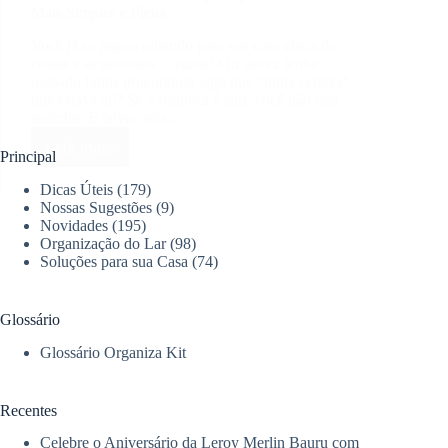
Mais Simples e Plena
Você já se pegou olhando para sua casa cheia de
coisas e se sentindo… vazio? Ou talvez tenha
passado horas procurando algo que “tinha certeza”
que estava ali? Se a resposta é sim, você não está
sozinho. E talvez seja…
Leia mais
Minimalismo:
Principal
O
Dicas Úteis
(179)
Guia
Nossas Sugestões
(9)
Completo
Novidades
(195)
para
Organização do Lar
(98)
uma
Soluções para sua Casa
(74)
Vida
Mais
Simples
Glossário
e
Plena
Glossário Organiza Kit
Recentes
Celebre o Aniversário da Leroy Merlin Bauru com