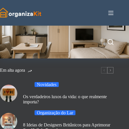
Pular
para
o
conteúdo
Em alta agora
Novidades
Os verdadeiros luxos da vida: o que realmente
importa?
Organização do Lar
8 Ideias de Designers Britânicos para Aprimorar