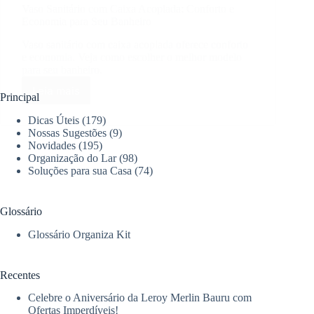
Vaso Sanitário com Caixa Acoplada: Conforto e
Economia para Seu Banheiro
Vaso sanitário com caixa acoplada oferece conforto
e economia. Veja como escolher o melhor modelo
para seu banheiro.
Leia mais
Vaso
Principal
Sanitário
Dicas Úteis
(179)
com
Nossas Sugestões
(9)
Caixa
Novidades
(195)
Acoplada:
Organização do Lar
(98)
Conforto
Soluções para sua Casa
(74)
e
Economia
para
Glossário
Seu
Banheiro
Glossário Organiza Kit
Recentes
Celebre o Aniversário da Leroy Merlin Bauru com
Ofertas Imperdíveis!