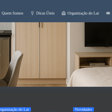
Quem Somos
Dicas Úteis
Organização do Lar
rganização do Lar
Novidades