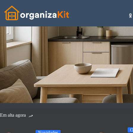
Pular
para
o
conteúdo
Em alta agora
O
Novidades