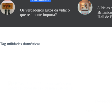
8 Ideias 
Os verdadeiros luxos da vida: o
Britânic
que realmente importa?
Hall de 
Tag
utilidades domésticas
Novidade
ABCasa Fair 2025