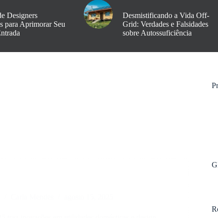
de Designers
Desmistificando a Vida Off-
os para Aprimorar Seu
Grid: Verdades e Falsidades
Entrada
sobre Autossuficiência
Pr
G
s
Carla Mendes
agosto 15, 2025
R
 traz inovações em utilidades domésticas e design