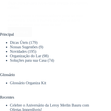
Dicas práticas para economizar energia no chuveiro
elétrico
Aprenda como o chuveiro elétrico pode ser mais
econômico. Dicas acessíveis para iniciar agora
mesmo e reduzir sua conta de luz!
Leia mais
Dicas
Principal
práticas
Dicas Úteis
(179)
para
Nossas Sugestões
(9)
economizar
Novidades
(195)
energia
Organização do Lar
(98)
no
Soluções para sua Casa
(74)
chuveiro
elétrico
Glossário
Glossário Organiza Kit
Recentes
Celebre o Aniversário da Leroy Merlin Bauru com
Ofertas Imperdíveis!