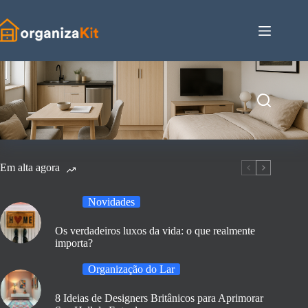
Pular
para
o
conteúdo
Em alta agora
Novidades
Os verdadeiros luxos da vida: o que realmente
importa?
Organização do Lar
8 Ideias de Designers Britânicos para Aprimorar