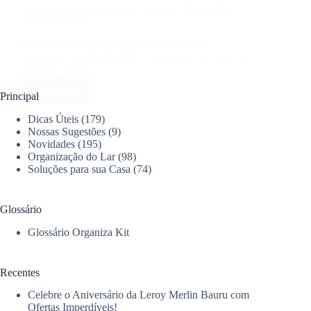
Arquitetura e saúde mental: como a cidade afeta
nosso bem-estar
Descubra como a arquitetura e o urbanismo
impactam a
saúde mental
e a qualidade de vida nas
grandes cidades.
Leia mais
Arquitetura
Principal
e
Dicas Úteis
(179)
saúde
Nossas Sugestões
(9)
mental:
Novidades
(195)
como
Organização do Lar
(98)
a
Soluções para sua Casa
(74)
cidade
afeta
nosso
Glossário
bem-
estar
Glossário Organiza Kit
Recentes
Celebre o Aniversário da Leroy Merlin Bauru com
Ofertas Imperdíveis!