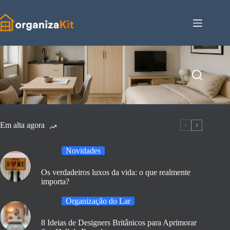
Pular
para
o
conteúdo
Em alta agora
Novidades
Os verdadeiros luxos da vida: o que realmente
importa?
Organização do Lar
8 Ideias de Designers Britânicos para Aprimorar