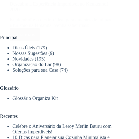
Descubra a Experiência Imperdível no Keukenhof
2026
Keukenhof é o destino ideal para amantes de tulipas
e turismo na Holanda. Venha saber mais!
Leia mais
Descubra
Principal
a
Dicas Úteis
(179)
Experiência
Nossas Sugestões
(9)
Imperdível
Novidades
(195)
no
Organização do Lar
(98)
Keukenhof
Soluções para sua Casa
(74)
2026
Glossário
Glossário Organiza Kit
Recentes
Celebre o Aniversário da Leroy Merlin Bauru com
Ofertas Imperdíveis!
10 Dicas para Planejar sua Cozinha Minimalista e