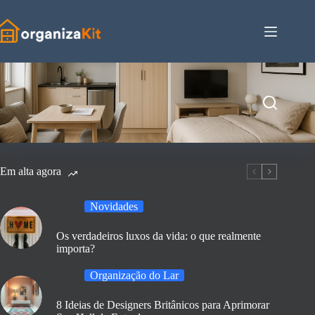
Pular
para
o
conteúdo
Em alta agora
Novidades
Os verdadeiros luxos da vida: o que realmente
importa?
Organização do Lar
8 Ideias de Designers Britânicos para Aprimorar