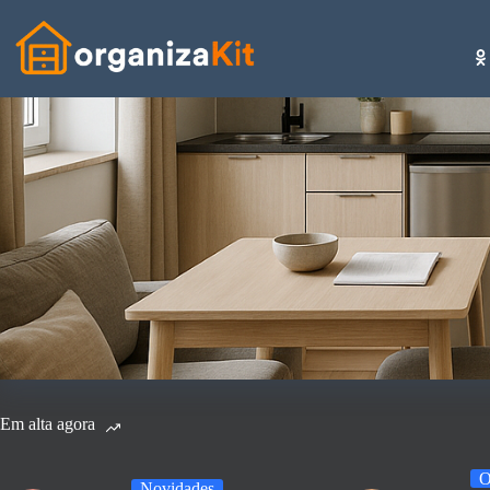
Pular
para
o
conteúdo
Em alta agora
O
Novidades