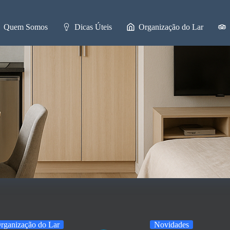
Quem Somos
Dicas Úteis
Organização do Lar
rganização do Lar
Novidades