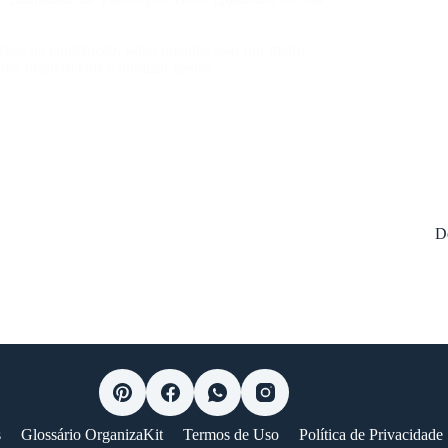
ciais na construção; saiba quantos usar por metro
tar desperdícios e otimizar gastos.
r
ade
D
do
s
Glossário OrganizaKit
Termos de Uso
Política de Privacidade