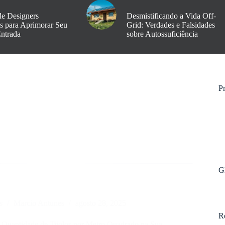
de Designers
Desmistificando a Vida Off-
os para Aprimorar Seu
Grid: Verdades e Falsidades
Entrada
sobre Autossuficiência
Pr
G
s
Marcio Antunes
agosto 28, 2025
R
 Quantidade de Tijolos por Metro Quadrado na Sua