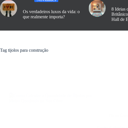
8 Ideias 
Os verdadeiros luxos da vida: o
Britânic
que realmente importa?
Hall de 
Tag
tijolos para construção
Dicas Útei
Como Calcular a