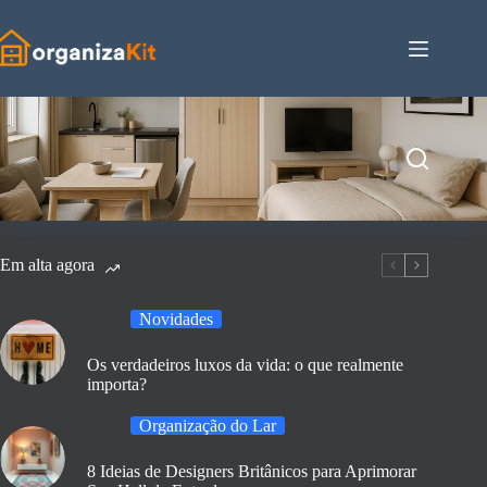
Pular
para
o
conteúdo
Em alta agora
Novidades
Os verdadeiros luxos da vida: o que realmente
importa?
Organização do Lar
8 Ideias de Designers Britânicos para Aprimorar