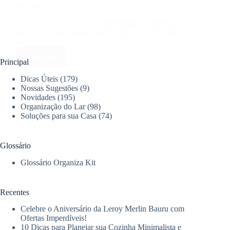
os espaços
Descubra as tendências em
decoração moderna
que trazem aconchego e estilo para sua casa. Inspire-
se!
Leia mais
Tendências
Principal
de
Dicas Úteis
(179)
decoração
Nossas Sugestões
(9)
moderna
Novidades
(195)
que
Organização do Lar
(98)
transformam
Soluções para sua Casa
(74)
os
espaços
Glossário
Glossário Organiza Kit
Recentes
Celebre o Aniversário da Leroy Merlin Bauru com
Ofertas Imperdíveis!
10 Dicas para Planejar sua Cozinha Minimalista e