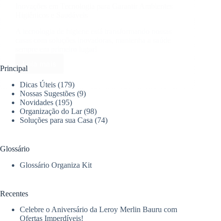
Inovações em Tecnologia para Garantir Ambientes
Higiênicos e Saudáveis
A tecnologia de higiene está transformando nossas
casas com soluções inovadoras, mantenha a saúde
sempre em primeiro lugar!
Leia mais
Inovações
Principal
em
Dicas Úteis
(179)
Tecnologia
Nossas Sugestões
(9)
para
Novidades
(195)
Garantir
Organização do Lar
(98)
Ambientes
Soluções para sua Casa
(74)
Higiênicos
e
Saudáveis
Glossário
Glossário Organiza Kit
Recentes
Celebre o Aniversário da Leroy Merlin Bauru com
Ofertas Imperdíveis!