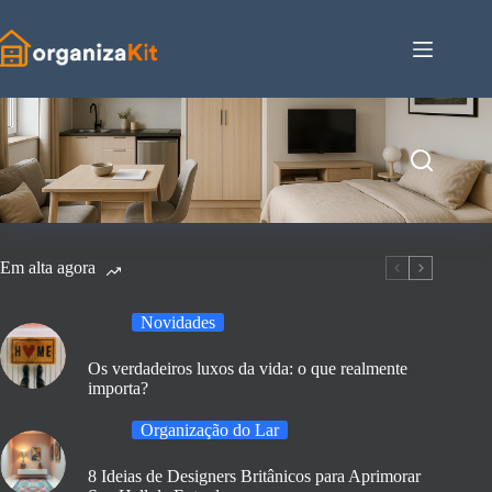
Pular
para
o
conteúdo
Em alta agora
Novidades
Os verdadeiros luxos da vida: o que realmente
importa?
Organização do Lar
8 Ideias de Designers Britânicos para Aprimorar