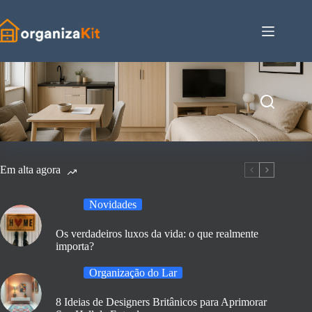
Pular
para
o
conteúdo
Em alta agora
Novidades
Os verdadeiros luxos da vida: o que realmente
importa?
Organização do Lar
8 Ideias de Designers Britânicos para Aprimorar