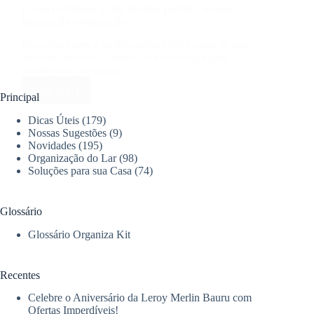
Como configurar a sala de estar perfeita: design,
iluminação e integração
Descubra como a configuração ideal da sala de estar
valoriza conforto, iluminação e decoração para
transformar seu espaço.
Leia mais
Como
Principal
configurar
Dicas Úteis
(179)
a
Nossas Sugestões
(9)
sala
Novidades
(195)
de
Organização do Lar
(98)
estar
Soluções para sua Casa
(74)
perfeita:
design,
iluminação
Glossário
e
integração
Glossário Organiza Kit
Recentes
Celebre o Aniversário da Leroy Merlin Bauru com
Ofertas Imperdíveis!