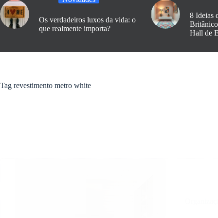
8 Ideias 
Os verdadeiros luxos da vida: o
Britânic
que realmente importa?
Hall de 
Tag
revestimento metro white
Organizaç