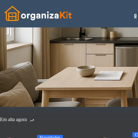
Pular
para
o
conteúdo
Em alta agora
O
Novidades