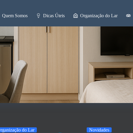
Quem Somos
Dicas Úteis
Organização do Lar
rganização do Lar
Novidades