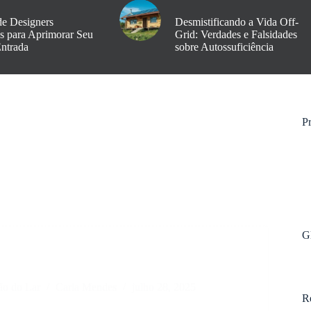
de Designers
Desmistificando a Vida Off-
os para Aprimorar Seu
Grid: Verdades e Falsidades
Entrada
sobre Autossuficiência
Pr
G
ão do Lar
Carla Mendes
julho 28, 2025
R