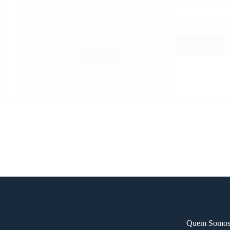
Revestimento Me
Descubra como 
charme e facilida
Leia mais
Revesti
Metro
White:
Dicas
para
Decorar
com
Estilo
Atempor
Quem Somo