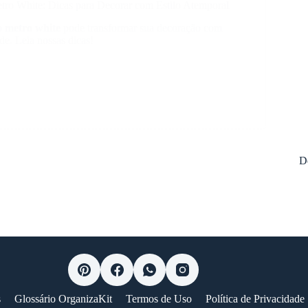
tro White: Dicas para Decorar com Estilo Atemporal
o
metro white
pode transformar sua decoração com
de. Leia nossas dicas!
mento
D
al
s
Glossário OrganizaKit
Termos de Uso
Política de Privacidade