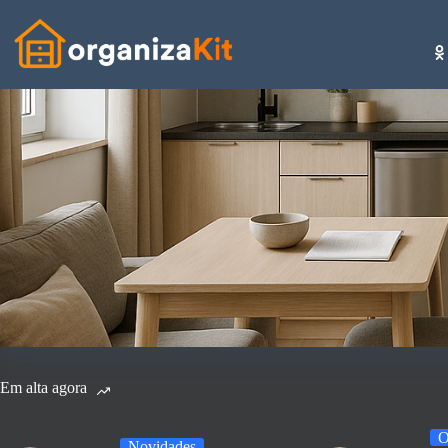
Pular
para
o
conteúdo
Em alta agora
O
Novidades