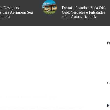
de Designers
Desmistificando a Vida Off-
os para Aprimorar Seu
Grid: Verdades e Falsidades
Entrada
sobre Autossuficiência
Pr
G
s
Carla Mendes
janeiro 7, 2026
R
solto ou quebrado: Guia Completo e Rápido para Fazer