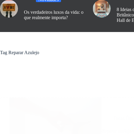
8 Ideias 
Os verdadeiros luxos da vida: o
Britânic
que realmente importa?
Hall de 
Tag
Reparar Azulejo
Dicas Útei
Reparar azulejo 