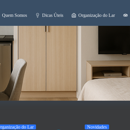
Quem Somos
Dicas Úteis
Organização do Lar
rganização do Lar
Novidades