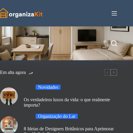
Pular
para
o
conteúdo
Em alta agora
Novidades
Os verdadeiros luxos da vida: o que realmente
importa?
Organização do Lar
8 Ideias de Designers Britânicos para Aprimorar