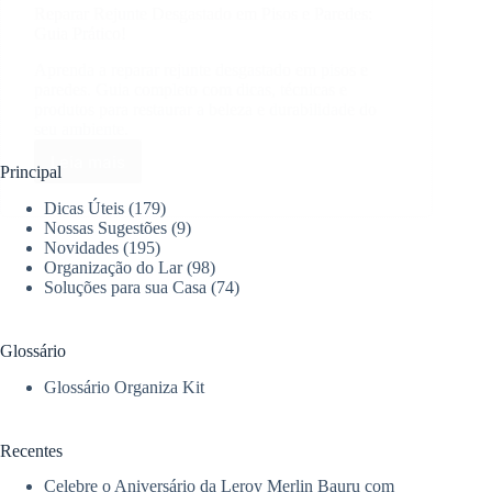
Reparar Rejunte Desgastado em Pisos e Paredes:
Guia Prático!
Aprenda a reparar rejunte desgastado em pisos e
paredes. Guia completo com dicas, técnicas e
produtos para restaurar a beleza e durabilidade do
seu ambiente.
Leia mais
Reparar
Principal
Rejunte
Dicas Úteis
(179)
Desgastado
Nossas Sugestões
(9)
em
Novidades
(195)
Pisos
Organização do Lar
(98)
e
Soluções para sua Casa
(74)
Paredes:
Guia
Prático!
Glossário
Glossário Organiza Kit
Recentes
Celebre o Aniversário da Leroy Merlin Bauru com