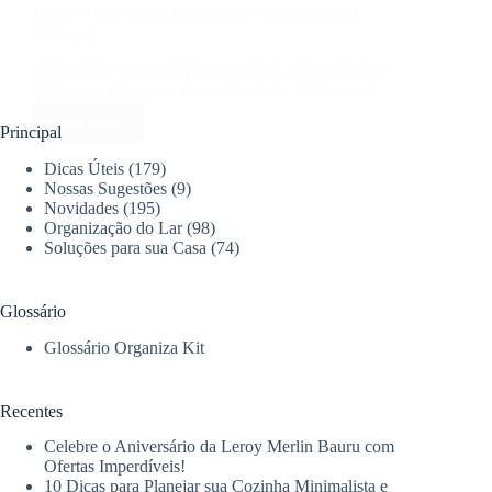
Como o ralo oculto transforma o design do seu
banheiro
Ralo oculto: uma solução inovadora que melhora o
design e a drenagem do seu banheiro. Saiba mais!
Leia mais
Como
Principal
o
Dicas Úteis
(179)
ralo
Nossas Sugestões
(9)
oculto
Novidades
(195)
transforma
Organização do Lar
(98)
o
Soluções para sua Casa
(74)
design
do
seu
Glossário
banheiro
Glossário Organiza Kit
Recentes
Celebre o Aniversário da Leroy Merlin Bauru com
Ofertas Imperdíveis!
10 Dicas para Planejar sua Cozinha Minimalista e