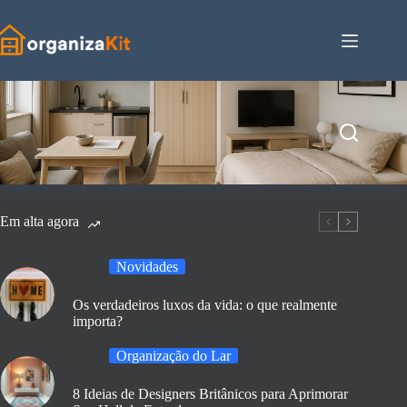
Pular
para
o
conteúdo
Em alta agora
Novidades
Os verdadeiros luxos da vida: o que realmente
importa?
Organização do Lar
8 Ideias de Designers Britânicos para Aprimorar