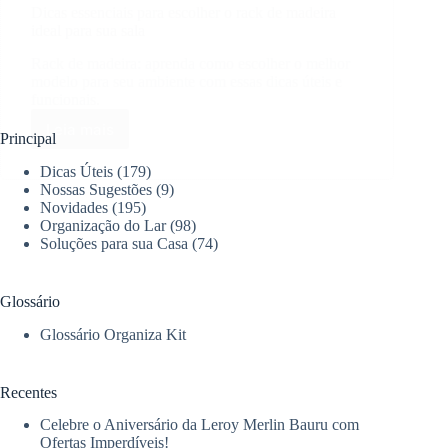
Dicas essenciais para escolher o rack de madeira
ideal para sua sala
Rack de madeira: aprenda como escolher o melhor
modelo para seu ambiente com essas dicas úteis e
funcionais.
Leia mais
Dicas
Principal
essenciais
Dicas Úteis
(179)
para
Nossas Sugestões
(9)
escolher
Novidades
(195)
o
Organização do Lar
(98)
rack
Soluções para sua Casa
(74)
de
madeira
ideal
Glossário
para
sua
Glossário Organiza Kit
sala
Recentes
Celebre o Aniversário da Leroy Merlin Bauru com
Ofertas Imperdíveis!