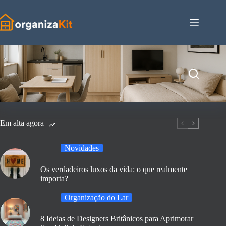
Pular
para
o
conteúdo
Em alta agora
Novidades
Os verdadeiros luxos da vida: o que realmente
importa?
Organização do Lar
8 Ideias de Designers Britânicos para Aprimorar