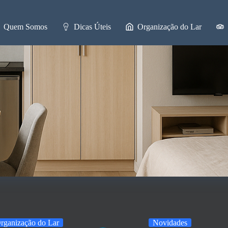
Quem Somos
Dicas Úteis
Organização do Lar
rganização do Lar
Novidades