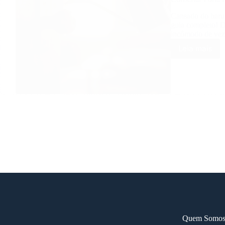
Cansado do baru
guia completo! D
incômodo de vez
Leia mais
Consert
Porta
Rangend
Soluçõe
Simples
e
Eficaze
Quem Somo