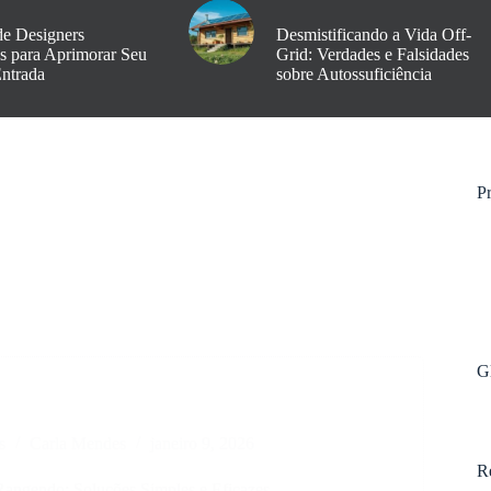
de Designers
Desmistificando a Vida Off-
os para Aprimorar Seu
Grid: Verdades e Falsidades
Entrada
sobre Autossuficiência
Pr
G
s
Carla Mendes
janeiro 9, 2026
R
Rangendo: Soluções Simples e Eficazes