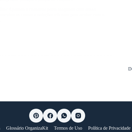
lho? Aprenda a consertar porta rangendo com nosso
escubra as causas e soluções eficazes para acabar com o
.
ar
o:
s
s
D
s
Glossário OrganizaKit
Termos de Uso
Política de Privacidade