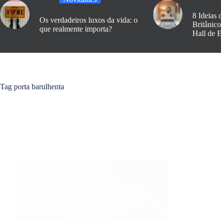
8 Ideias 
Os verdadeiros luxos da vida: o
Britânic
que realmente importa?
Hall de 
Tag
porta barulhenta
Dicas Útei
Consertar Porta 