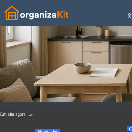
Pular
para
o
conteúdo
Em alta agora
O
Novidades