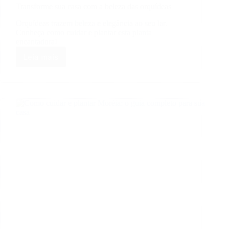
Transforme sua casa com a beleza das orquídeas
Orquídeas trazem beleza e elegância ao seu lar.
Conheça como cuidar e plantar esta planta
encantadora!
Leia mais
Transforme
sua
casa
com
a
beleza
das
orquídeas