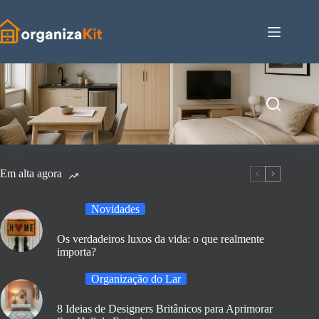
Pular
para
o
conteúdo
Em alta agora
Novidades
Os verdadeiros luxos da vida: o que realmente
importa?
Organização do Lar
8 Ideias de Designers Britânicos para Aprimorar