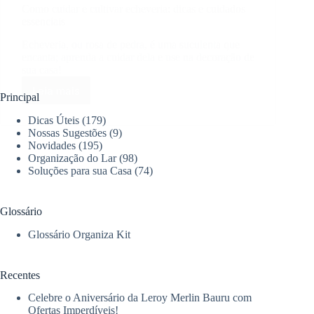
Como cuidar e cultivar echeveria: dicas e cuidados
essenciais
Echeveria, ou rosa de pedra, é uma suculenta que
encanta; aprenda a cuidar dela e use na decoração de
sua casa!
Leia mais
Como
Principal
cuidar
Dicas Úteis
(179)
e
Nossas Sugestões
(9)
cultivar
Novidades
(195)
echeveria:
Organização do Lar
(98)
dicas
Soluções para sua Casa
(74)
e
cuidados
essenciais
Glossário
Glossário Organiza Kit
Recentes
Celebre o Aniversário da Leroy Merlin Bauru com
Ofertas Imperdíveis!