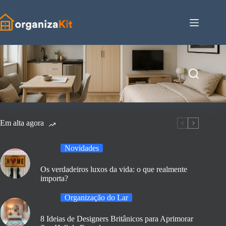
Pular
para
o
conteúdo
Em alta agora
Novidades
Os verdadeiros luxos da vida: o que realmente
importa?
Organização do Lar
8 Ideias de Designers Britânicos para Aprimorar