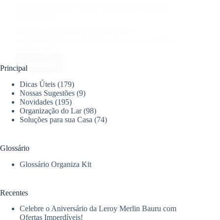
Aproveite Espaço e Estilo: Cozinhas Sob Medida
para seu Lar
Cozinha sob medida traz otimização e
personalização ao seu lar. Descubra como escolher a
melhor opção!
Leia mais
Aproveite
Principal
Espaço
Dicas Úteis
(179)
e
Nossas Sugestões
(9)
Estilo:
Novidades
(195)
Cozinhas
Organização do Lar
(98)
Sob
Soluções para sua Casa
(74)
Medida
para
seu
Glossário
Lar
Glossário Organiza Kit
Recentes
Celebre o Aniversário da Leroy Merlin Bauru com
Ofertas Imperdíveis!