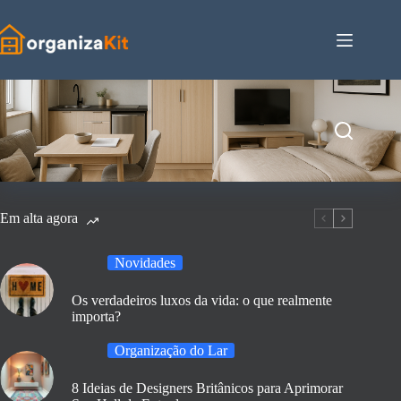
Pular
para
o
conteúdo
Em alta agora
Novidades
Os verdadeiros luxos da vida: o que realmente
importa?
Organização do Lar
8 Ideias de Designers Britânicos para Aprimorar