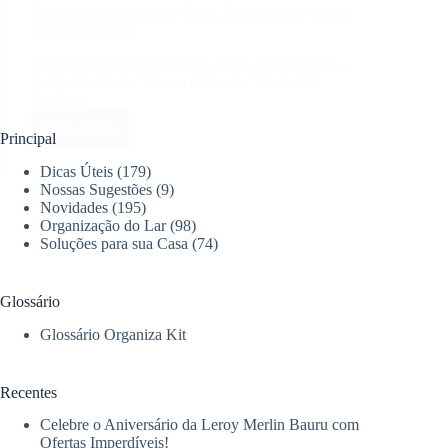
Facilite sua obra com o OrçaFácil da Leroy Merlin
pelo WhatsApp
Orçamento Digital: descubra como o OrçaFácil da
Leroy Merlin facilita sua obra pelo WhatsApp.
Confira!
Leia mais
Facilite
Principal
sua
Dicas Úteis
(179)
obra
Nossas Sugestões
(9)
com
Novidades
(195)
o
Organização do Lar
(98)
OrçaFácil
Soluções para sua Casa
(74)
da
Leroy
Merlin
Glossário
pelo
WhatsApp
Glossário Organiza Kit
Recentes
Celebre o Aniversário da Leroy Merlin Bauru com
Ofertas Imperdíveis!