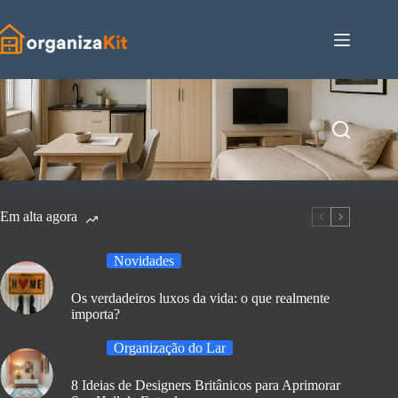
Pular
para
o
conteúdo
Em alta agora
Novidades
Os verdadeiros luxos da vida: o que realmente
importa?
Organização do Lar
8 Ideias de Designers Britânicos para Aprimorar