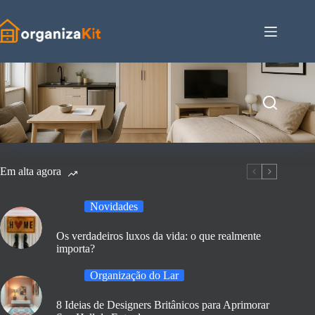
Pular
para
o
conteúdo
Em alta agora
Novidades
Os verdadeiros luxos da vida: o que realmente
importa?
Organização do Lar
8 Ideias de Designers Britânicos para Aprimorar