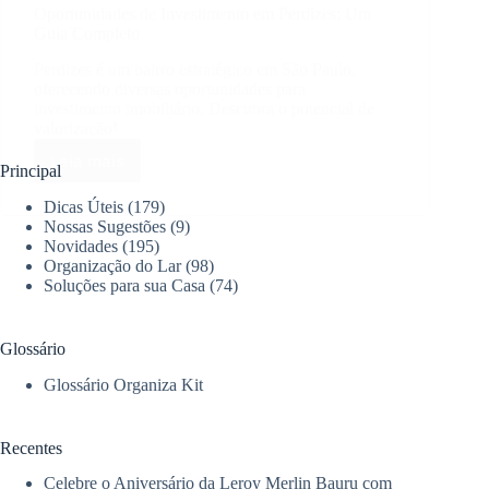
Oportunidades de Investimento em Perdizes: Um
Guia Completo
Perdizes é um bairro estratégico em São Paulo,
oferecendo diversas oportunidades para
investimento imobiliário. Descubra o potencial de
valorização!
Leia mais
Oportunidades
Principal
de
Dicas Úteis
(179)
Investimento
Nossas Sugestões
(9)
em
Novidades
(195)
Perdizes:
Organização do Lar
(98)
Um
Soluções para sua Casa
(74)
Guia
Completo
Glossário
Glossário Organiza Kit
Recentes
Celebre o Aniversário da Leroy Merlin Bauru com