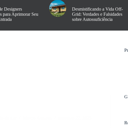
de Designers
Desmistificando a Vida Off-
os para Aprimorar Seu
Grid: Verdades e Falsidades
Entrada
sobre Autossuficiência
Pr
G
ão do Lar
Marcio Antunes
setembro 22, 2025
R