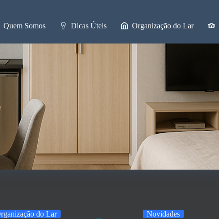
Quem Somos
Dicas Úteis
Organização do Lar
rganização do Lar
Novidades