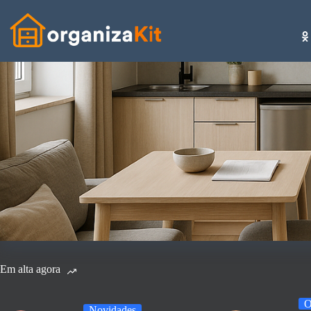
Pular
para
o
conteúdo
Em alta agora
O
Novidades