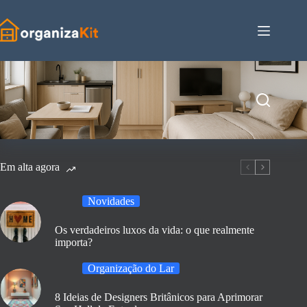
Pular
para
o
conteúdo
Em alta agora
Novidades
Os verdadeiros luxos da vida: o que realmente
importa?
Organização do Lar
8 Ideias de Designers Britânicos para Aprimorar