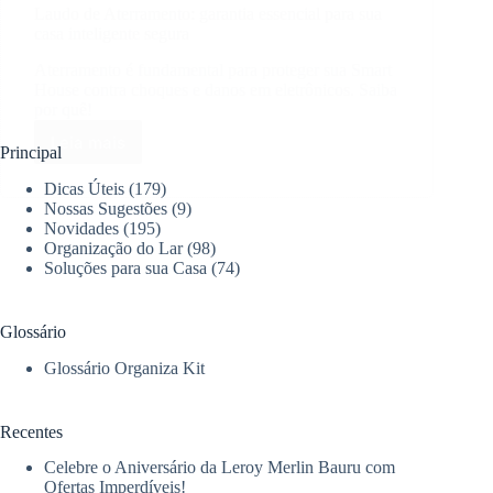
Laudo de Aterramento: garantia essencial para sua
casa inteligente segura
Aterramento é fundamental para proteger sua Smart
House contra choques e danos em eletrônicos. Saiba
por quê!
Leia mais
Laudo
Principal
de
Dicas Úteis
(179)
Aterramento:
Nossas Sugestões
(9)
garantia
Novidades
(195)
essencial
Organização do Lar
(98)
para
Soluções para sua Casa
(74)
sua
casa
inteligente
Glossário
segura
Glossário Organiza Kit
Recentes
Celebre o Aniversário da Leroy Merlin Bauru com
Ofertas Imperdíveis!