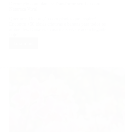
Decoração com plantas: Transforme seu Lar com
Natureza Viva!
Quer uma Decoração com plantas que inspire?
Encontre +50 ideias criativas e baratas para todos os
ambientes. Deixe sua casa mais viva e aconchegante
hoje!
Leia mais
Decoração
com
plantas:
Transforme
seu
Lar
com
Natureza
Viva!