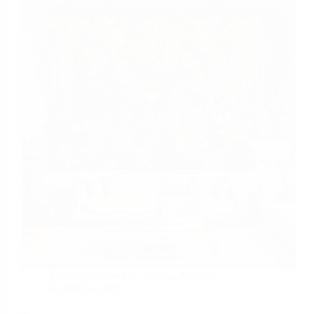
Orquídeas
e
Manter
Flores
Sempre
Lindas
Organização do Lar
Carla Mendes
outubro 1, 2025