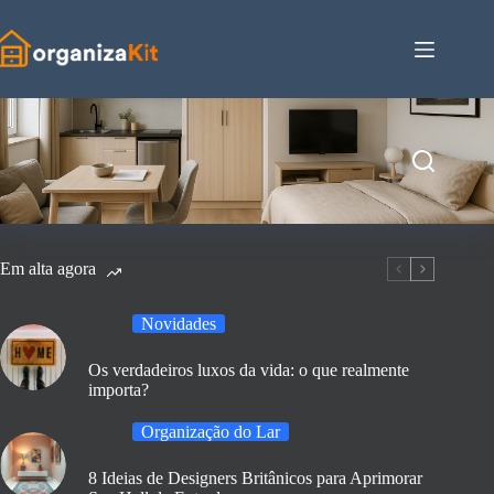
Pular
para
o
conteúdo
Em alta agora
Novidades
Os verdadeiros luxos da vida: o que realmente
importa?
Organização do Lar
8 Ideias de Designers Britânicos para Aprimorar