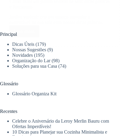
Como fazer um jardim vertical na sala: dicas práticas
e funcionais
Jardim vertical: crie um espaço inovador e
sustentável na sua sala com nossas dicas práticas.
Leia mais
Como
Principal
fazer
Dicas Úteis
(179)
um
Nossas Sugestões
(9)
jardim
Novidades
(195)
vertical
Organização do Lar
(98)
na
Soluções para sua Casa
(74)
sala:
dicas
práticas
Glossário
e
funcionais
Glossário Organiza Kit
Recentes
Celebre o Aniversário da Leroy Merlin Bauru com
Ofertas Imperdíveis!
10 Dicas para Planejar sua Cozinha Minimalista e