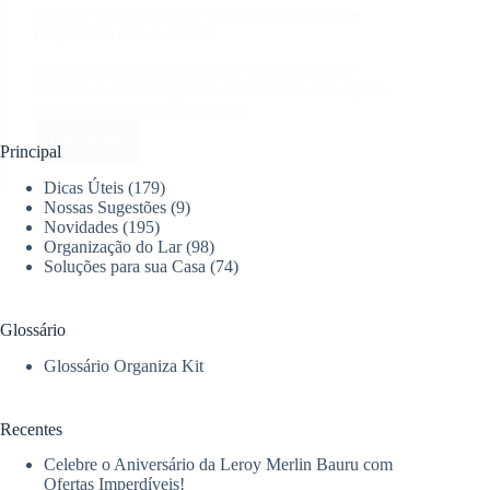
Erros de Jardinagem que Estão Afugentando os
Beija-flores do Seu Jardim
Descubra como evitar erros de jardinagem que
afastam os
hummingbirds
e transforme seu espaço
em um refúgio para essas aves.
Leia mais
Erros
Principal
de
Dicas Úteis
(179)
Jardinagem
Nossas Sugestões
(9)
que
Novidades
(195)
Estão
Organização do Lar
(98)
Afugentando
Soluções para sua Casa
(74)
os
Beija-
flores
Glossário
do
Seu
Glossário Organiza Kit
Jardim
Recentes
Celebre o Aniversário da Leroy Merlin Bauru com
Ofertas Imperdíveis!