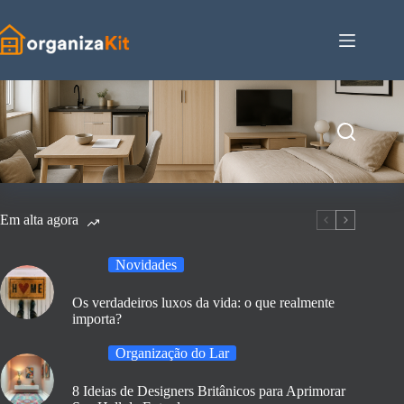
Pular
para
o
conteúdo
Em alta agora
Novidades
Os verdadeiros luxos da vida: o que realmente
importa?
Organização do Lar
8 Ideias de Designers Britânicos para Aprimorar