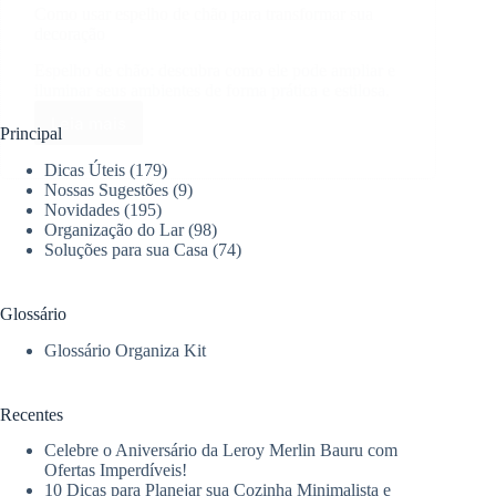
Como usar espelho de chão para transformar sua
decoração
Espelho de chão: descubra como ele pode ampliar e
iluminar seus ambientes de forma prática e estilosa.
Leia mais
Como
Principal
usar
Dicas Úteis
(179)
espelho
Nossas Sugestões
(9)
de
Novidades
(195)
chão
Organização do Lar
(98)
para
Soluções para sua Casa
(74)
transformar
sua
decoração
Glossário
Glossário Organiza Kit
Recentes
Celebre o Aniversário da Leroy Merlin Bauru com
Ofertas Imperdíveis!
10 Dicas para Planejar sua Cozinha Minimalista e