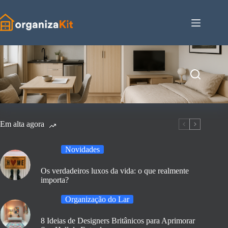
Pular
para
o
conteúdo
Em alta agora
Novidades
Os verdadeiros luxos da vida: o que realmente
importa?
Organização do Lar
8 Ideias de Designers Britânicos para Aprimorar