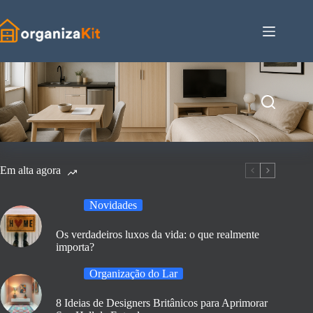
Pular
para
o
conteúdo
Em alta agora
Novidades
Os verdadeiros luxos da vida: o que realmente
importa?
Organização do Lar
8 Ideias de Designers Britânicos para Aprimorar