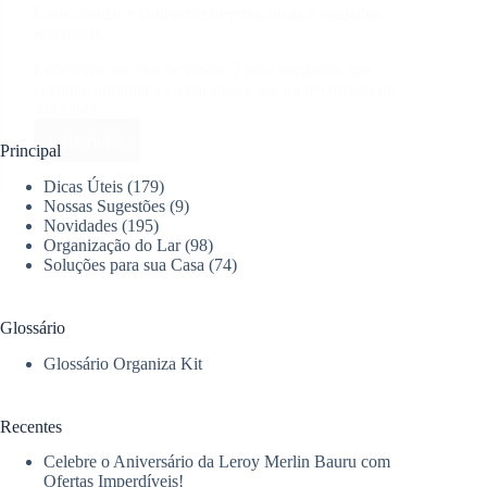
Como cuidar e cultivar echeveria: dicas e cuidados
essenciais
Echeveria, ou rosa de pedra, é uma suculenta que
encanta; aprenda a cuidar dela e use na decoração de
sua casa!
Leia mais
Como
Principal
cuidar
Dicas Úteis
(179)
e
Nossas Sugestões
(9)
cultivar
Novidades
(195)
echeveria:
Organização do Lar
(98)
dicas
Soluções para sua Casa
(74)
e
cuidados
essenciais
Glossário
Glossário Organiza Kit
Recentes
Celebre o Aniversário da Leroy Merlin Bauru com
Ofertas Imperdíveis!