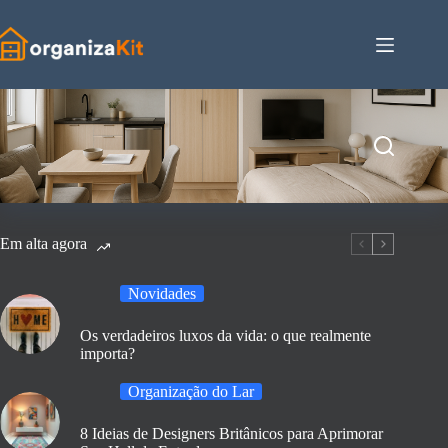
Pular
para
o
conteúdo
Em alta agora
Novidades
Os verdadeiros luxos da vida: o que realmente
importa?
Organização do Lar
8 Ideias de Designers Britânicos para Aprimorar