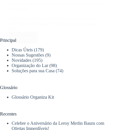
Os altos custos de uma impermeabilização mal feita
na sua obra
Impermeabilização é fundamental! Descubra os
custos que você pode evitar ao fazer certo desde o
início.
Leia mais
Os
Principal
altos
Dicas Úteis
(179)
custos
Nossas Sugestões
(9)
de
Novidades
(195)
uma
Organização do Lar
(98)
impermeabilização
Soluções para sua Casa
(74)
mal
feita
na
Glossário
sua
obra
Glossário Organiza Kit
Recentes
Celebre o Aniversário da Leroy Merlin Bauru com
Ofertas Imperdíveis!