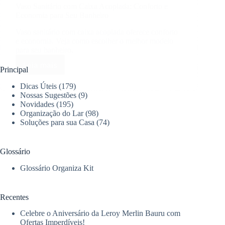
Vaso Sanitário com Caixa Acoplada: Conforto e
Economia para Seu Banheiro
Vaso sanitário com caixa acoplada oferece conforto
e economia. Veja como escolher o melhor modelo
para seu banheiro.
Leia mais
Vaso
Principal
Sanitário
Dicas Úteis
(179)
com
Nossas Sugestões
(9)
Caixa
Novidades
(195)
Acoplada:
Organização do Lar
(98)
Conforto
Soluções para sua Casa
(74)
e
Economia
para
Glossário
Seu
Banheiro
Glossário Organiza Kit
Recentes
Celebre o Aniversário da Leroy Merlin Bauru com
Ofertas Imperdíveis!