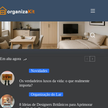
Pular
para
o
conteúdo
Em alta agora
Novidades
Os verdadeiros luxos da vida: o que realmente
importa?
Organização do Lar
8 Ideias de Designers Britânicos para Aprimorar