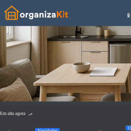
Pular
para
o
conteúdo
Em alta agora
O
Novidades