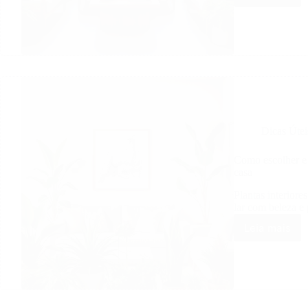
com
plantas:
Transfo
seu
Lar
com
Naturez
Viva!
Dicas Útei
Como escolher e 
casa
Plantas interiore
lar com beleza e 
Leia mais
Como
escolhe
e
cuidar
de
plantas