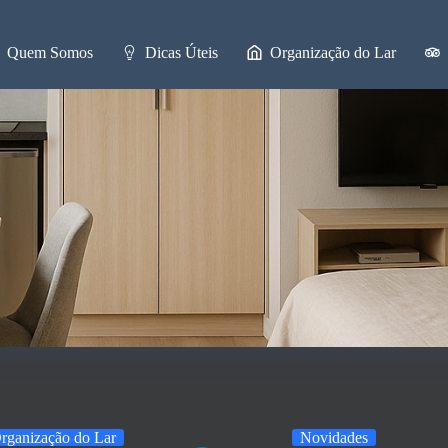
Quem Somos
Dicas Úteis
Organização do Lar
rganização do Lar
Novidades