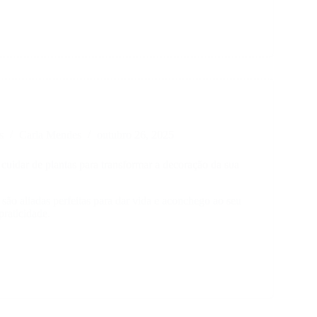
rme
a
s
Carla Mendes
outubro 26, 2025
cuidar de plantas para transformar a decoração da sua
s são aliadas perfeitas para dar vida e aconchego ao seu
praticidade.
r