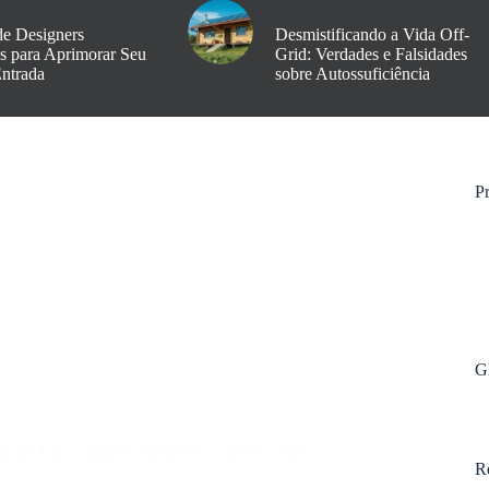
de Designers
Desmistificando a Vida Off-
os para Aprimorar Seu
Grid: Verdades e Falsidades
Entrada
sobre Autossuficiência
Pr
G
ão do Lar
Marcio Antunes
abril 1, 2026
R