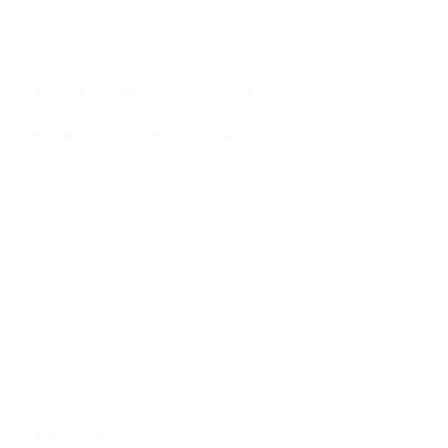
rmar
ção
ão do Lar
Carla Mendes
agosto 20, 2025
conchegante jardim de inverno em sua casa
 um lindo jardim de inverno que trará frescor e beleza
egante
ão do Lar
Marcio Antunes
julho 31, 2025