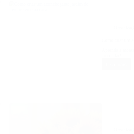
para
transfo
a
decora
da
Organizaç
sua
casa
Como criar um a
Aprenda a montar
ao seu lar!
Leia mais
Como
criar
um
aconch
jardim
de
inverno
em
sua
casa
Organizaç