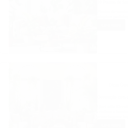
10 Plantas de So
Plantas de sombr
adaptam perfeita
Leia mais
10
Plantas
de
Sombra
Ideais
para
Decorar
sua
Casa
Dicas Útei
Decoração com p
Quer uma Decoraç
criativas e barat
aconchegante ho
Leia mais
Decora