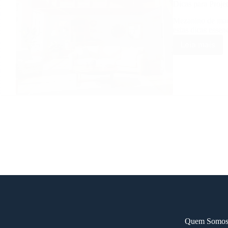
Dicas para Proj
Mezanino de made
estas dicas essenc
Leia mais
Dicas
para
Projetar
um
Mezani
de
Madeira
O
Que
Você
Precisa
Saber
Quem Somo