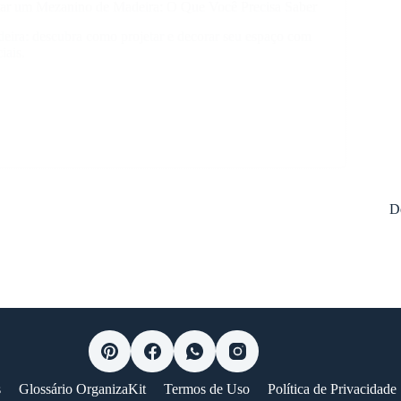
etar um Mezanino de Madeira: O Que Você Precisa Saber
ira: descubra como projetar e decorar seu espaço com
iais.
no
:
D
s
Glossário OrganizaKit
Termos de Uso
Política de Privacidade