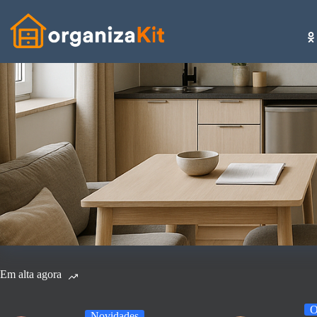
Pular
para
o
conteúdo
Em alta agora
O
Novidades