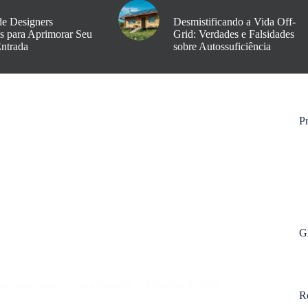
de Designers
Desmistificando a Vida Off-
os para Aprimorar Seu
Grid: Verdades e Falsidades
Entrada
sobre Autossuficiência
Pr
G
ara sua Casa
Carla Mendes
fevereiro 4, 2026
R