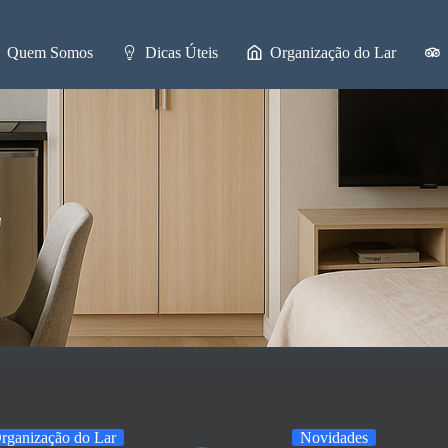
Quem Somos
Dicas Úteis
Organização do Lar
rganização do Lar
Novidades