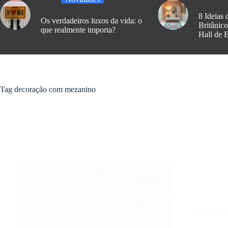
8 Ideias 
Os verdadeiros luxos da vida: o
Britânic
que realmente importa?
Hall de 
Tag
decoração com mezanino
Soluções p